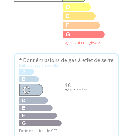
D
E
F
G
Logement énergivore
* Dont émissions de gaz à effet de serre
Faible émission de GES
A
B
16
C
KgéqCO2 / m².an
D
E
F
G
Forte émission de GES