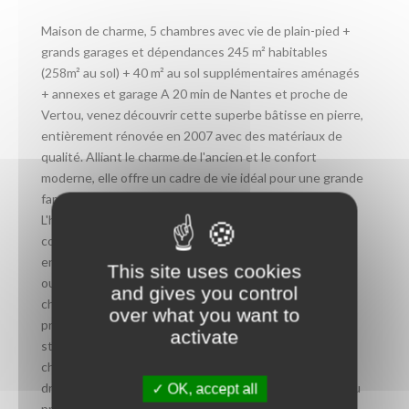
Maison de charme, 5 chambres avec vie de plain-pied +
grands garages et dépendances 245 m² habitables
(258m² au sol) + 40 m² au sol supplémentaires aménagés
+ annexes et garage A 20 min de Nantes et proche de
Vertou, venez découvrir cette superbe bâtisse en pierre,
entièrement rénovée en 2007 avec des matériaux de
qualité. Alliant le charme de l'ancien et le confort
moderne, elle offre un cadre de vie idéal pour une grande
famille en quête d'espace et d'intimité pour tous.
L'habitation principale env. 245 m² (258m² au sol) se
compose de la manière suivante : - Rez de Chaussée :
entrée avec dressing, buanderie, WC, grande cuisine
This site uses cookies
ouverte sur salle à manger, salon chaleureux avec
and gives you control
cheminée centrale, chambre parentale avec salle d'eau
over what you want to
privative et belle charpente apparente (possibilité
activate
studio/chambre d'amis indépendante) - Étage : 4
chambres dont une seconde suite parentale avec
dressing et salle de bain, deux chambres avec salle d'eau
OK, accept all
privative, WC, grand palier polyvalent (bureau, salle de