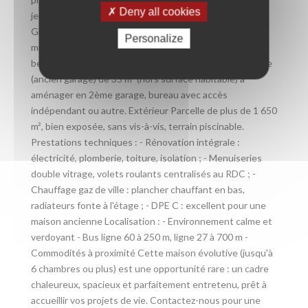
Deny all cookies
jeux?). Espaces complémentaires d'env. 40 m² au sol : -
Grande pièce polyvalente : actuellement salle de
Personalize
musique et atelier, facilement transformable selon vos
besoins. Annexes : - Garage + atelier, et une pièce brute
(ancien garage) de 35 m² (hors surface habitable) à
aménager en 2ème garage, bureau avec accès
indépendant ou autre. Extérieur Parcelle de plus de 1 650
m², bien exposée, sans vis-à-vis, terrain piscinable.
Prestations techniques : - Rénovation intégrale :
électricité, plomberie, toiture, isolation ; - Menuiseries
double vitrage, volets roulants centralisés au RDC ; -
Chauffage gaz de ville : plancher chauffant en bas,
radiateurs fonte à l'étage ; - DPE C : excellent pour une
maison ancienne Localisation : - Environnement calme et
verdoyant - Bus ligne 60 à 250 m, ligne 27 à 700 m -
Commodités à proximité Cette maison évolutive (jusqu'à
6 chambres ou plus) est une opportunité rare : un cadre
chaleureux, spacieux et parfaitement entretenu, prêt à
accueillir vos projets de vie. Contactez-nous pour une