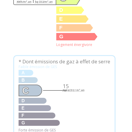
KWh/m².an
kg CO2/m².an
D
E
F
G
Logement énergivore
* Dont émissions de gaz à effet de serre
Faible émission de GES
A
B
15
C
KgéqCO2 / m².an
D
E
F
G
Forte émission de GES