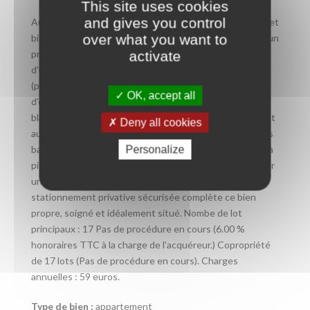
This site uses cookies
and gives you control
Au sein d'une petite résidence des années 2000 calme et
over what you want to
bien entretenue, découvrez ce T2 lumineux, idéal pour un
activate
premier achat ou un investissement. Vous profiterez
d'une pièce de vie avec cuisine aménagée et équipée
(plaque et hotte), d'une chambre séparée et d'une salle
OK, accept all
d'eau avec WC, qui sera prochainement repeinte en
blanc. La copropriété offre un réel atout : un accès direct
Deny all cookies
aux bords de Sèvre par un petit portillon, parfait pour les
Personalize
balades du quotidien. Les commerces sont accessibles à
pied et le Busway se situe à 400 m, arrêt Mauvoisin, pour
une vie pratique et agréable. Une place de
stationnement privative sécurisée complète ce bien
propre, soigné et idéalement situé. Nombe de lot
principaux : 17 Pas de procédure en cours (6.00 %
honoraires TTC à la charge de l'acquéreur.) Copropriété
de 17 lots (Pas de procédure en cours). Charges
annuelles : 59 euros.
Type de bien :
appartement