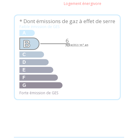
Logement énergivore
* Dont émissions de gaz à effet de serre
Faible émission de GES
A
6
B
KgéqCO2 / m².an
C
D
E
F
G
Forte émission de GES