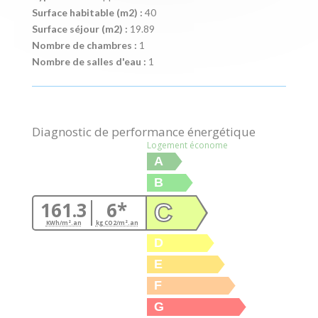
Surface habitable (m2) :
40
Surface séjour (m2) :
19.89
Nombre de chambres :
1
Nombre de salles d'eau :
1
Diagnostic de performance énergétique
Logement économe
A
B
161.3
6*
C
KWh/m².an
kg CO2/m².an
D
E
F
G