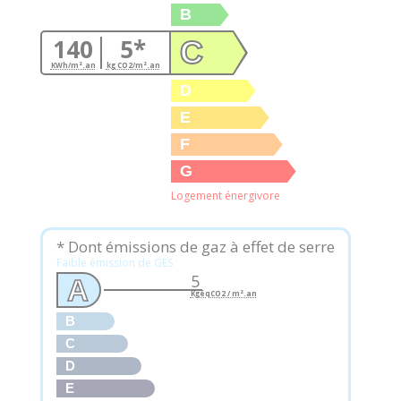
B
140
5*
C
KWh/m².an
kg CO2/m².an
D
E
F
G
Logement énergivore
* Dont émissions de gaz à effet de serre
Faible émission de GES
5
A
KgéqCO2 / m².an
B
C
D
E