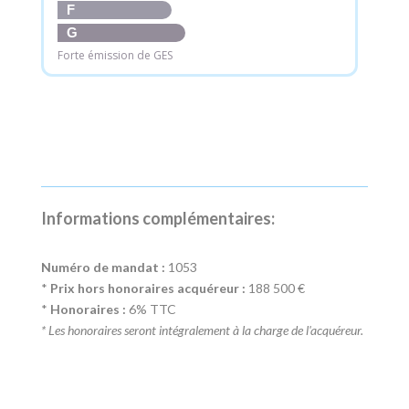
F
G
Forte émission de GES
Informations complémentaires:
Numéro de mandat :
1053
*
Prix hors honoraires acquéreur :
188 500 €
*
Honoraires :
6% TTC
* Les honoraires seront intégralement à la charge de l'acquéreur.