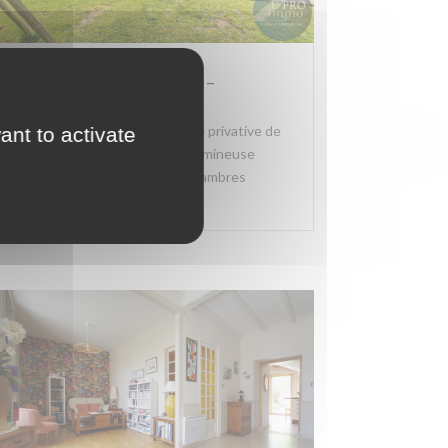
Vente VERTOU – 44120 –
60580379
Située au calme d'une impasse privative de
ant to activate
seulement 3 maisons, cette lumineuse
maison familiale de 6 vraies chambres
séduira les familles...