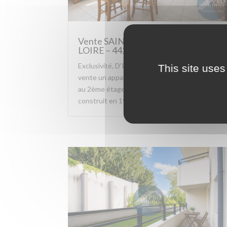
Vente SAINT SEBASTIEN SUR
LOIRE – 44230 – 60670868
Exclusivité, D'PRO Immo vous propose à la
This site uses
vente un appartement T4 de 76,56 m² situé
au 2ème étage d'un immeuble de 4 étages,
construit en 1975, à...